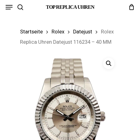
Menu
Skip
TOP REPLICA UHREN
search
to
main
Startseite
Rolex
Datejust
Rolex
content
Replica Uhren Datejust 116234 – 40 MM