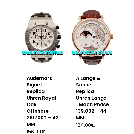
Audemars
A.Lange &
Piguet
Sohne
Replica
Replica
Uhren Royal
Uhren Lange
Oak
1 Moon Phase
Offshore
139.032 – 44
26170ST – 42
MM
MM
164.00
€
156.00
€