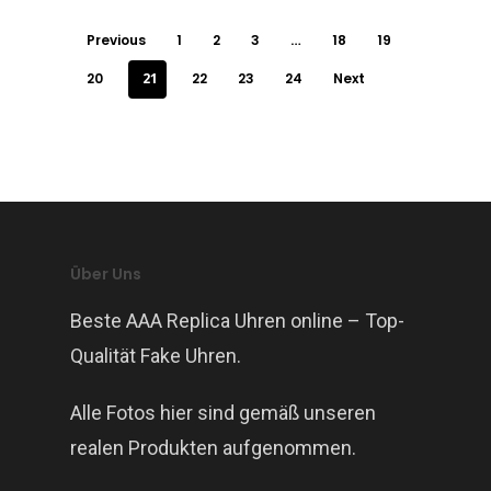
Previous
1
2
3
…
18
19
20
21
22
23
24
Next
Über Uns
Beste AAA Replica Uhren online – Top-
Qualität Fake Uhren.
Alle Fotos hier sind gemäß unseren
realen Produkten aufgenommen.