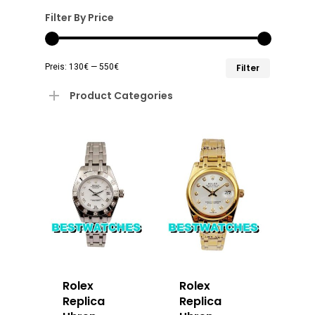
Filter By Price
Min.
Max.
Preis:
130€
—
550€
Filter
Preis
Preis
Product Categories
Rolex
Rolex
Replica
Replica