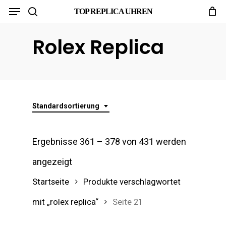
Menu
Skip
TOP REPLICA UHREN
search
to
Rolex Replica
main
content
Standardsortierung
Ergebnisse 361 – 378 von 431 werden
angezeigt
Startseite
Produkte verschlagwortet
mit „rolex replica“
Seite 21