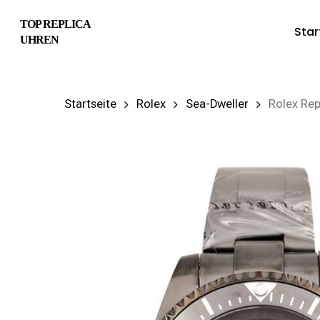
Skip
TOP REPLICA
Star
to
UHREN
main
content
Startseite
Rolex
Sea-Dweller
Rolex Rep
Hit enter to search or ESC to close