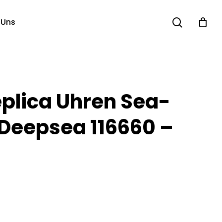
search
 Uns
eplica Uhren Sea-
 Deepsea 116660 –