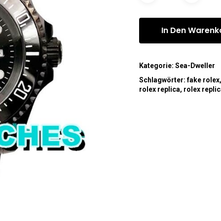
In Den Warenk
Kategorie:
Sea-Dweller
Schlagwörter:
fake rolex
rolex replica
,
rolex repli