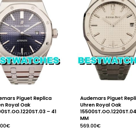
emars Piguet Replica
Audemars Piguet Repl
en Royal Oak
Uhren Royal Oak
00ST.OO.1220ST.03 – 41
15500ST.OO.1220ST.04
MM
.00
€
569.00
€