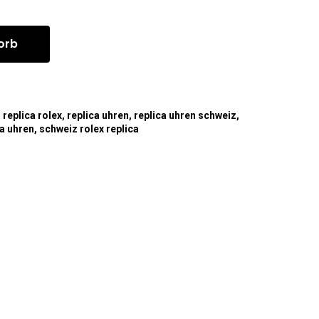
orb
,
replica rolex
,
replica uhren
,
replica uhren schweiz
,
ca uhren
,
schweiz rolex replica