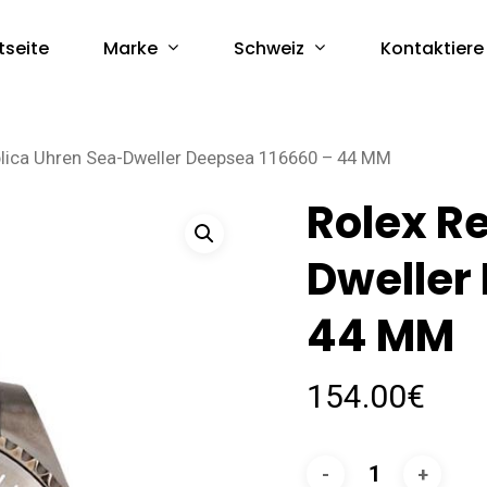
Marke
Schweiz
tseite
Kontaktiere
lica Uhren Sea-Dweller Deepsea 116660 – 44 MM
Rolex R
Dweller
44 MM
154.00
€