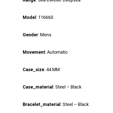
Model
: 116660
Gender
: Mens
Movement
: Automatic
Case_size
: 44 MM
Case_material
: Steel – Black
Bracelet_material
: Steel – Black