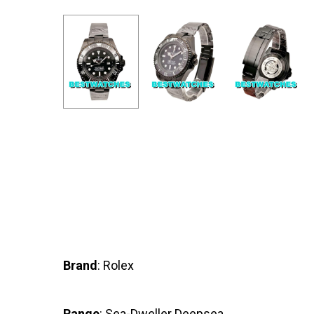
Brand
: Rolex
Range
: Sea-Dweller Deepsea