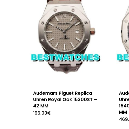
Audemars Piguet Replica
Aud
Uhren Royal Oak 15300ST –
Uhr
42 MM
154
MM
196.00
€
469