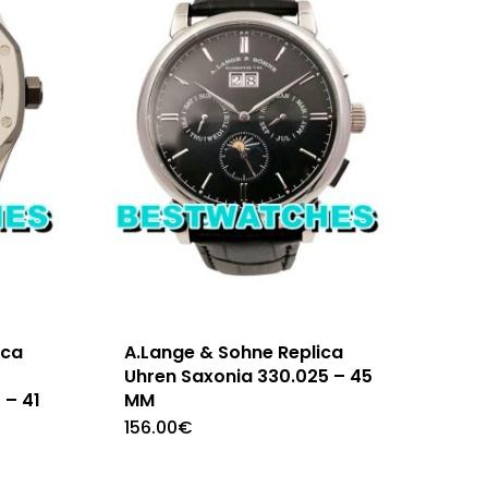
ica
A.Lange & Sohne Replica
Uhren Saxonia 330.025 – 45
 – 41
MM
156.00
€