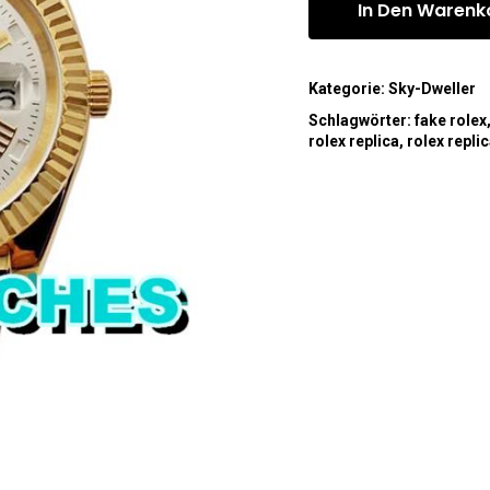
In Den Warenk
Kategorie:
Sky-Dweller
Schlagwörter:
fake rolex
rolex replica
,
rolex repli