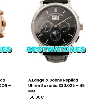
ica
A.Lange & Sohne Replica
0OR –
Uhren Saxonia 330.025 – 45
MM
156.00
€