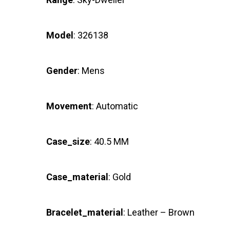
Model
: 326138
Gender
: Mens
Movement
: Automatic
Case_size
: 40.5 MM
Case_material
: Gold
Bracelet_material
: Leather – Brown