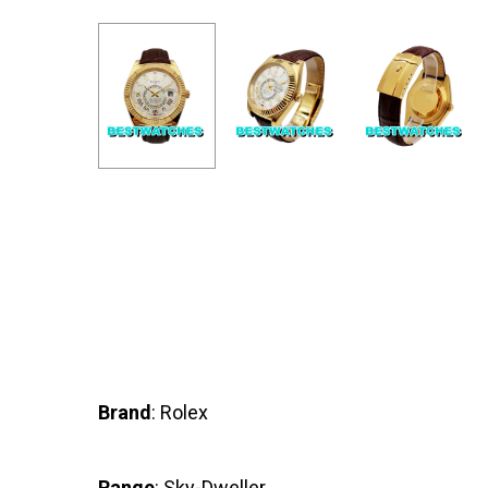
Brand
: Rolex
Range
: Sky-Dweller