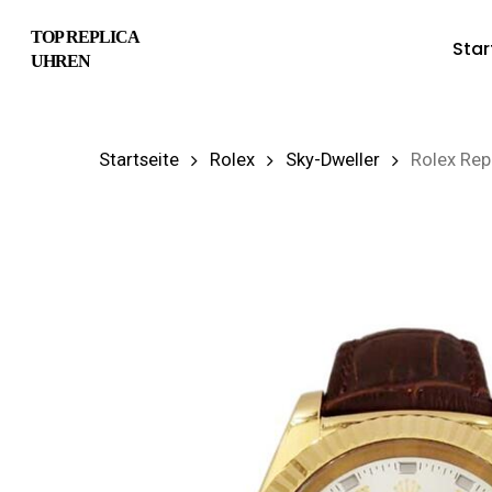
Skip
TOP REPLICA
Star
to
UHREN
main
content
Startseite
Rolex
Sky-Dweller
Rolex Rep
Hit enter to search or ESC to close