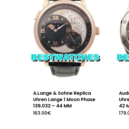
A.Lange & Sohne Replica
Aud
Uhren Lange 1 Moon Phase
Uhr
139.032 – 44 MM
42 
163.00
€
179.