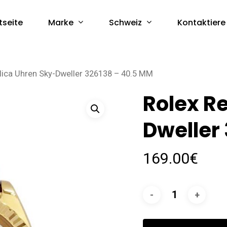
Marke
Schweiz
tseite
Kontaktiere
lica Uhren Sky-Dweller 326138 – 40.5 MM
Rolex R
Dweller
169.00
€