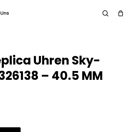
search
 Uns
eplica Uhren Sky-
 326138 – 40.5 MM