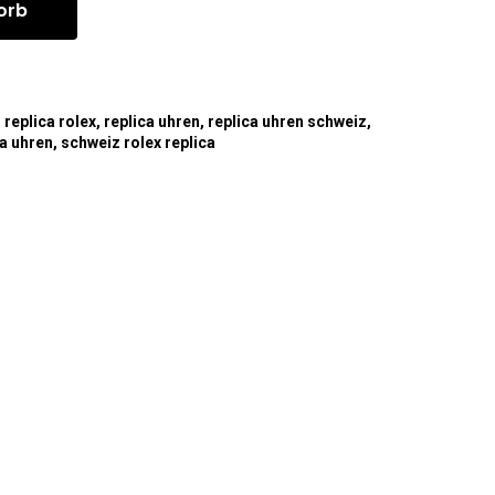
orb
,
replica rolex
,
replica uhren
,
replica uhren schweiz
,
ca uhren
,
schweiz rolex replica