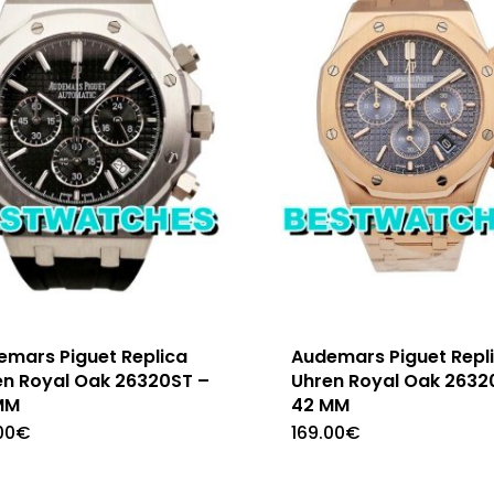
emars Piguet Replica
Audemars Piguet Repl
en Royal Oak 26320ST –
Uhren Royal Oak 2632
MM
42 MM
00
€
169.00
€