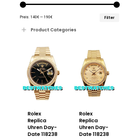
Min.
Max.
Preis:
140€
—
190€
Filter
Preis
Preis
Product Categories
Rolex
Rolex
Replica
Replica
Uhren Day-
Uhren Day-
Date 118238
Date 118238