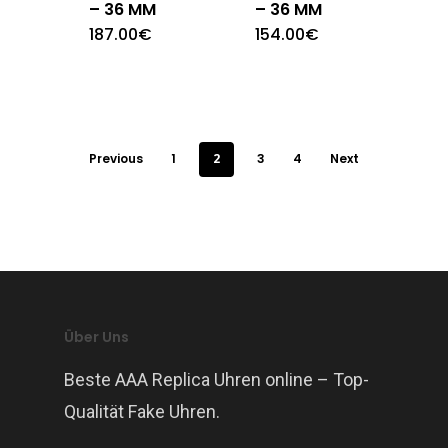
– 36 MM
– 36 MM
187.00
€
154.00
€
Previous
1
2
3
4
Next
Über Uns
Beste AAA Replica Uhren online – Top-
Qualität Fake Uhren.