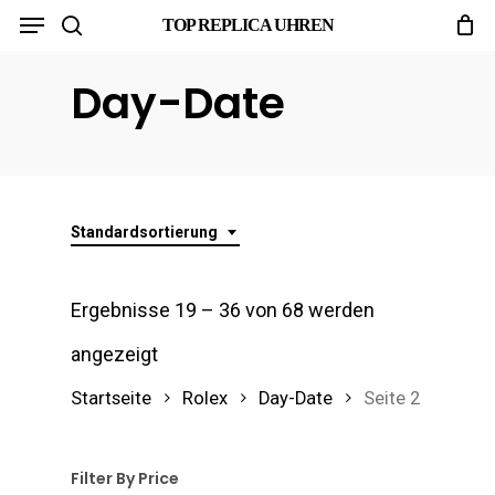
Menu
Skip
TOP REPLICA UHREN
search
to
Day-Date
main
content
Standardsortierung
Ergebnisse 19 – 36 von 68 werden
angezeigt
Startseite
Rolex
Day-Date
Seite 2
Filter By Price