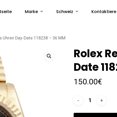
Marke
Schweiz
tseite
Kontaktiere
ca Uhren Day-Date 118238 – 36 MM
Rolex R
Date 11
150.00
€