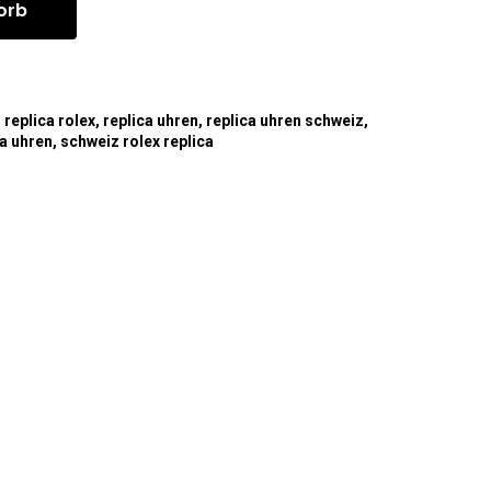
orb
,
replica rolex
,
replica uhren
,
replica uhren schweiz
,
ca uhren
,
schweiz rolex replica