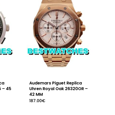
ca
Audemars Piguet Replica
 – 45
Uhren Royal Oak 26320OR –
42 MM
187.00
€