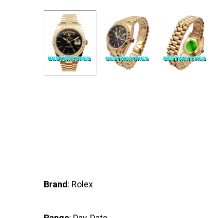
Brand
: Rolex
Range
: Day-Date