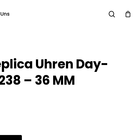
search
 Uns
eplica Uhren Day-
8238 – 36 MM