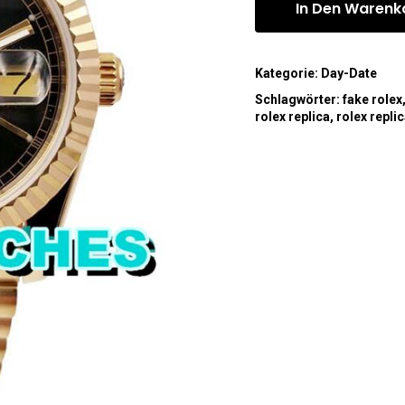
In Den Warenk
Kategorie:
Day-Date
Schlagwörter:
fake rolex
rolex replica
,
rolex repli