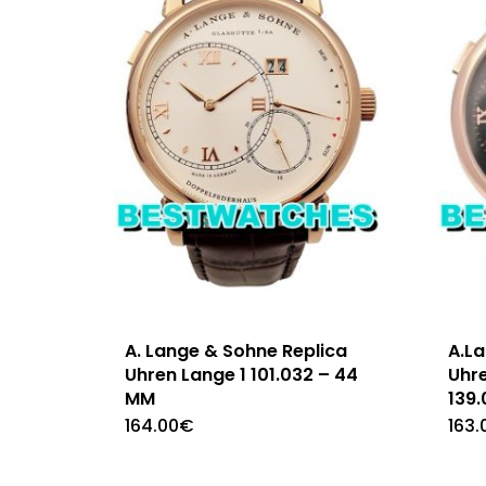
A. Lange & Sohne Replica
A.L
Uhren Lange 1 101.032 – 44
Uhr
MM
139
164.00
€
163.