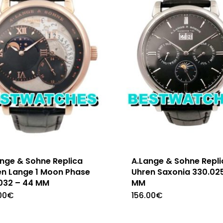
ange & Sohne Replica
A.Lange & Sohne Repli
en Lange 1 Moon Phase
Uhren Saxonia 330.025
.032 – 44 MM
MM
00
€
156.00
€