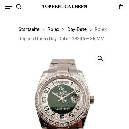
Menu
Skip
TOP REPLICA UHREN
search
to
main
Startseite
Rolex
Day-Date
Rolex
content
Replica Uhren Day-Date 118346 – 36 MM