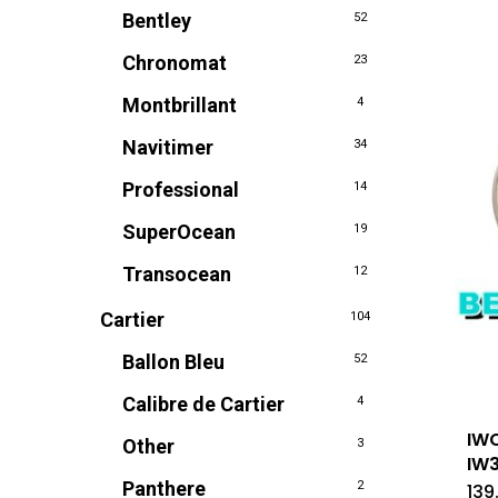
Bentley
52
Chronomat
23
Montbrillant
4
Navitimer
34
Professional
14
SuperOcean
19
Transocean
12
Cartier
104
Ballon Bleu
52
Calibre de Cartier
4
IWC
Other
3
IW3
Panthere
2
139