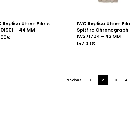
 Replica Uhren Pilots
IWC Replica Uhren Pilo
01901 – 44 MM
Spitfire Chronograph
IW371704 – 42 MM
.00
€
157.00
€
Previous
1
2
3
4