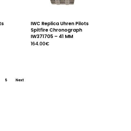
ts
IWC Replica Uhren Pilots
Spitfire Chronograph
IW371705 – 41 MM
164.00
€
5
Next