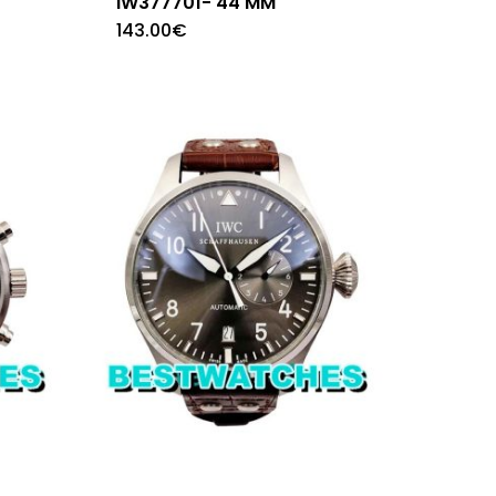
IW377701- 44 MM
143.00
€