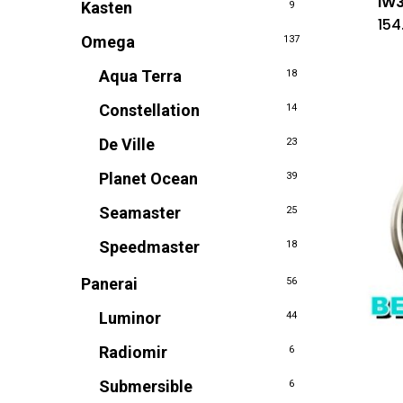
IW
Kasten
9
154
Omega
137
Aqua Terra
18
Constellation
14
De Ville
23
Planet Ocean
39
Seamaster
25
Speedmaster
18
Panerai
56
Luminor
44
Radiomir
6
Submersible
6