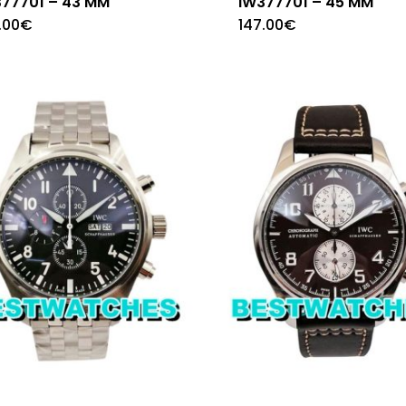
377701 – 43 MM
IW377701 – 45 MM
.00
€
147.00
€