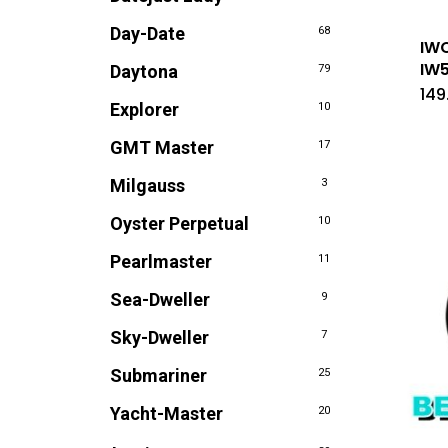
Day-Date
68
IWC
IW
Daytona
79
149
Explorer
10
GMT Master
17
Milgauss
3
Oyster Perpetual
10
Pearlmaster
11
Sea-Dweller
9
Sky-Dweller
7
Submariner
25
Yacht-Master
20