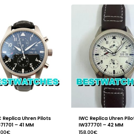
 Replica Uhren Pilots
IWC Replica Uhren Pilo
71701 – 41 MM
IW377701 – 42 MM
.00
€
158.00
€