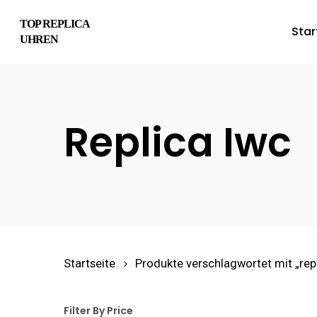
Skip
TOP REPLICA
Star
to
UHREN
main
content
Replica Iwc
Hit enter to search or ESC to close
Startseite
Produkte verschlagwortet mit „repl
Filter By Price