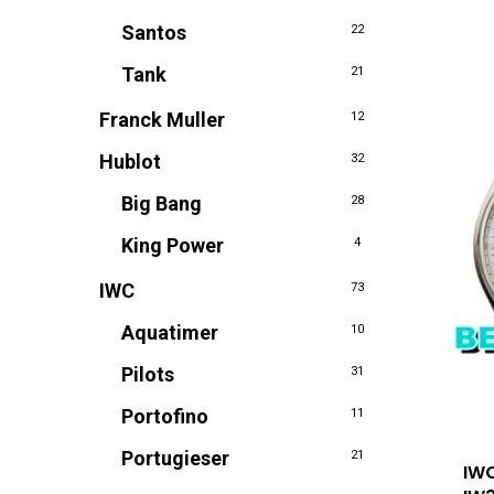
Santos
22
Tank
21
Franck Muller
12
Hublot
32
Big Bang
28
King Power
4
IWC
73
Aquatimer
10
Pilots
31
Portofino
11
Portugieser
21
IWC