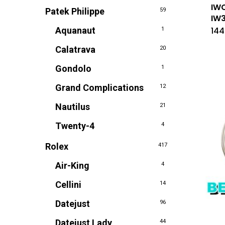
IWC
Patek Philippe
59
IW
144
Aquanaut
1
Calatrava
20
Gondolo
1
Grand Complications
12
Nautilus
21
Twenty-4
4
Rolex
417
Air-King
4
Cellini
14
Datejust
96
Datejust Lady
44