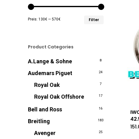
Min.
Max.
Preis:
130€
—
570€
Filter
Preis
Preis
Product Categories
A.Lange & Sohne
8
Audemars Piguet
24
Royal Oak
7
Royal Oak Offshore
17
Bell and Ross
16
IWC
42
Breitling
183
151
Avenger
25