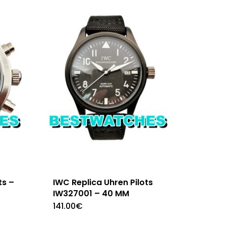
ts –
IWC Replica Uhren Pilots
IW327001 – 40 MM
141.00
€