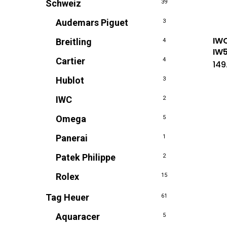
Schweiz
39
Audemars Piguet
3
IWC
Breitling
4
IW5
Cartier
4
149
Hublot
3
IWC
2
Omega
5
Panerai
1
Patek Philippe
2
Rolex
15
Tag Heuer
61
Aquaracer
5