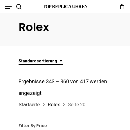
Menu
Skip
TOP REPLICA UHREN
search
to
Rolex
main
content
Standardsortierung
Ergebnisse 343 – 360 von 417 werden
angezeigt
Startseite
Rolex
Seite 20
Filter By Price