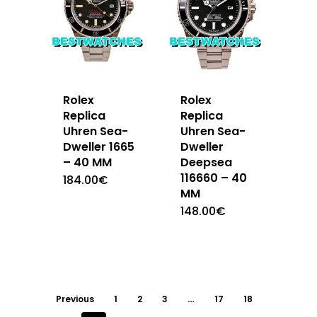
Rolex
Rolex
Replica
Replica
Uhren Sea-
Uhren Sea-
Dweller 1665
Dweller
– 40 MM
Deepsea
116660 – 40
184.00
€
MM
148.00
€
Previous
1
2
3
…
17
18