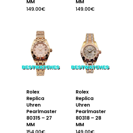
MM
MM
149.00
€
149.00
€
Rolex
Rolex
Replica
Replica
Uhren
Uhren
Pearlmaster
Pearlmaster
80315 – 27
80318 – 28
MM
MM
154.00
€
149.00
€