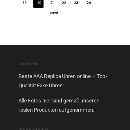
19
20
21
22
23
24
Next
Über Uns
Beste AAA Replica Uhren online – Top-
Qualität Fake Uhren.
Alle Fotos hier sind gemäß unseren
realen Produkten aufgenommen.
Informationen