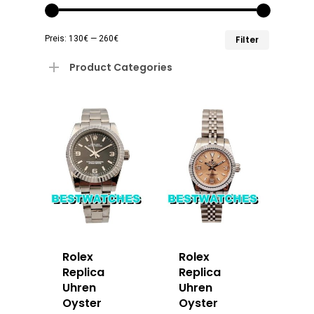
Min.
Max.
Preis:
130€
—
260€
Filter
Preis
Preis
Product Categories
Rolex
Rolex
Replica
Replica
Uhren
Uhren
Oyster
Oyster