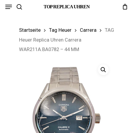
Menu
Skip
TOP REPLICA UHREN
search
to
main
Startseite
Tag Heuer
Carrera
TAG
content
Heuer Replica Uhren Carrera
WAR211A.BA0782 – 44 MM