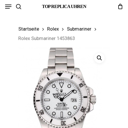
Menu
Skip
TOP REPLICA UHREN
search
to
main
Startseite
Rolex
Submariner
content
Rolex Submariner 1453863