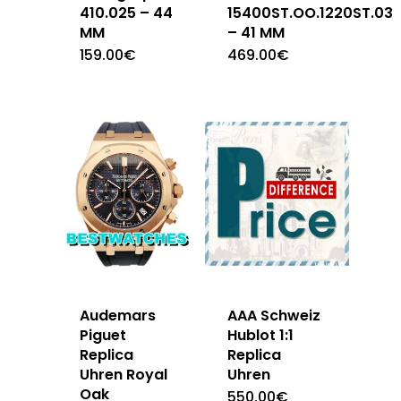
410.025 – 44
15400ST.OO.1220ST.03
MM
– 41 MM
159.00
€
469.00
€
Audemars
AAA Schweiz
Piguet
Hublot 1:1
Replica
Replica
Uhren Royal
Uhren
Oak
550.00
€