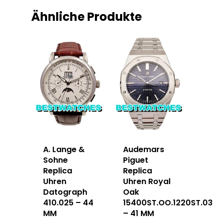
Ähnliche Produkte
A. Lange &
Audemars
Sohne
Piguet
Replica
Replica
Uhren
Uhren Royal
Datograph
Oak
410.025 – 44
15400ST.OO.1220ST.03
MM
– 41 MM