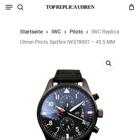
Menu
Skip
TOP REPLICA UHREN
search
to
main
Startseite
IWC
Pilots
IWC Replica
content
Uhren Pilots Spitfire IW378901 – 43.5 MM