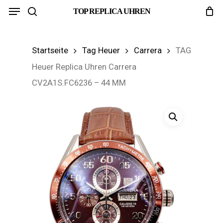
Menu
Skip
TOP REPLICA UHREN
search
to
main
Startseite
Tag Heuer
Carrera
TAG
content
Heuer Replica Uhren Carrera
CV2A1S.FC6236 – 44 MM