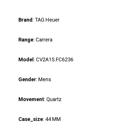
Brand
: TAG Heuer
Range
: Carrera
Model
: CV2A1S.FC6236
Gender
: Mens
Movement
: Quartz
Case_size
: 44 MM