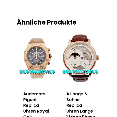
Ähnliche Produkte
Audemars
A.Lange &
Piguet
Sohne
Replica
Replica
Uhren Royal
Uhren Lange
Oak
1 Moon Phase