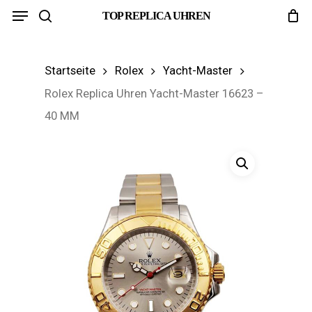
Menu
Skip
TOP REPLICA UHREN
search
to
main
Startseite
Rolex
Yacht-Master
content
Rolex Replica Uhren Yacht-Master 16623 –
40 MM