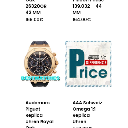
26320OR –
139.032 – 44
42 MM
MM
169.00
€
164.00
€
Audemars
AAA Schweiz
Piguet
Omega 1:1
Replica
Replica
Uhren Royal
Uhren
Oak