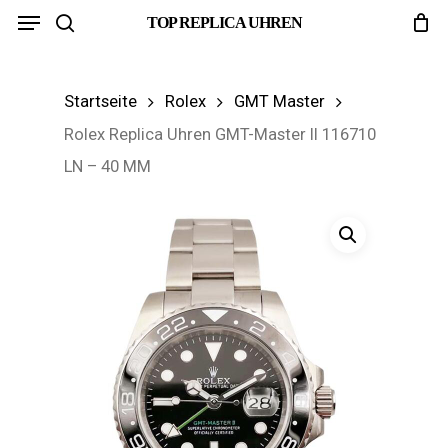
Menu
Skip
TOP REPLICA UHREN
search
to
main
Startseite
Rolex
GMT Master
content
Rolex Replica Uhren GMT-Master II 116710
LN – 40 MM