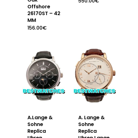
550.00
€
Offshore
26170ST – 42
MM
156.00
€
A.Lange &
A. Lange &
Sohne
Sohne
Replica
Replica
Uhren
Uhren Lange