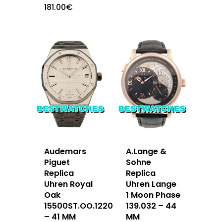
181.00
€
Audemars
A.Lange &
Piguet
Sohne
Replica
Replica
Uhren Royal
Uhren Lange
Oak
1 Moon Phase
15500ST.OO.1220ST.04
139.032 – 44
– 41 MM
MM