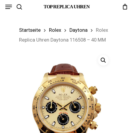
Menu
Skip
TOP REPLICA UHREN
search
to
main
Startseite
Rolex
Daytona
Rolex
content
Replica Uhren Daytona 116508 – 40 MM