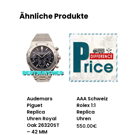
Ähnliche Produkte
Audemars
AAA Schweiz
Piguet
Rolex 1:1
Replica
Replica
Uhren Royal
Uhren
Oak 26320ST
550.00
€
– 42 MM