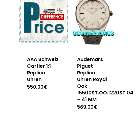
AAA Schweiz
Audemars
Cartier 1:1
Piguet
Replica
Replica
Uhren
Uhren Royal
Oak
550.00
€
15500ST.OO.1220ST.04
– 41 MM
569.00
€