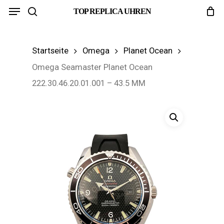
Menu
Skip
TOP REPLICA UHREN
search
to
main
Startseite
Omega
Planet Ocean
content
Omega Seamaster Planet Ocean
222.30.46.20.01.001 – 43.5 MM