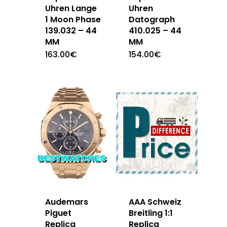
Uhren Lange
Uhren
1 Moon Phase
Datograph
139.032 – 44
410.025 – 44
MM
MM
163.00
€
154.00
€
Audemars
AAA Schweiz
Piguet
Breitling 1:1
Replica
Replica