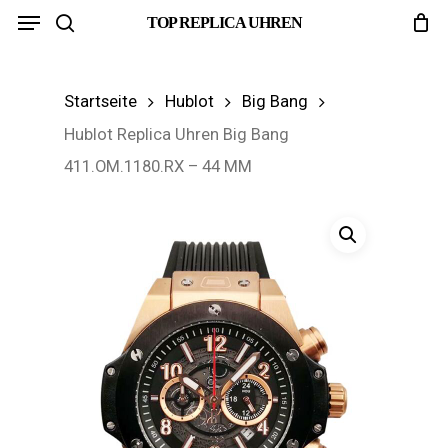
Menu
Skip
TOP REPLICA UHREN
search
to
main
Startseite
Hublot
Big Bang
content
Hublot Replica Uhren Big Bang
411.OM.1180.RX – 44 MM