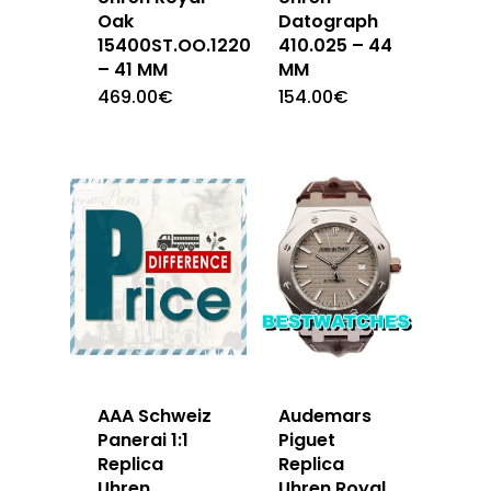
Oak
Datograph
15400ST.OO.1220ST.03
410.025 – 44
– 41 MM
MM
469.00
€
154.00
€
AAA Schweiz
Audemars
Panerai 1:1
Piguet
Replica
Replica
Uhren
Uhren Royal