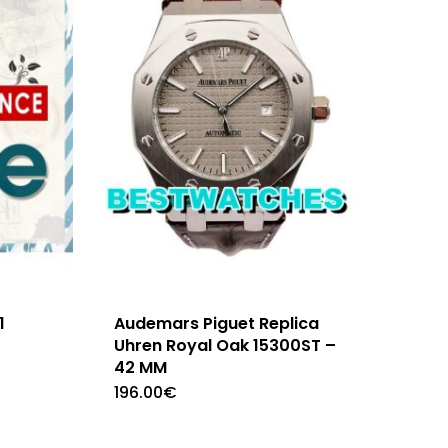
1
Audemars Piguet Replica
Uhren Royal Oak 15300ST –
42 MM
196.00
€