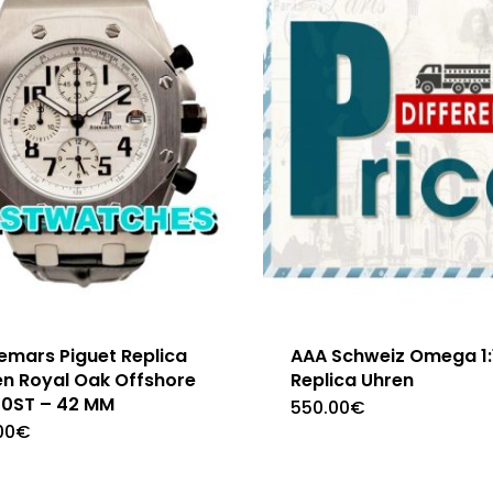
emars Piguet Replica
AAA Schweiz Omega 1:
en Royal Oak Offshore
Replica Uhren
70ST – 42 MM
550.00
€
00
€