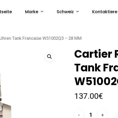
Marke
Schweiz
tseite
Kontaktiere
a Uhren Tank Francaise W51002Q3 – 28 MM
Cartier 
Tank Fr
W51002
137.00
€