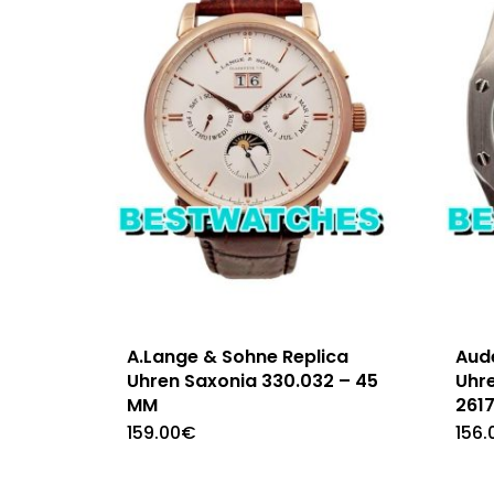
A.Lange & Sohne Replica
Aud
Uhren Saxonia 330.032 – 45
Uhr
MM
261
159.00
€
156.