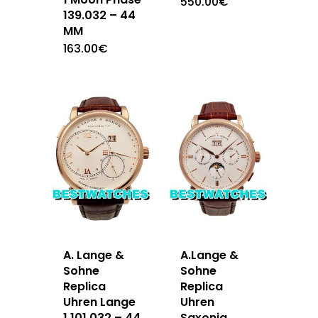
550.00
€
139.032 – 44
MM
163.00
€
A. Lange &
A.Lange &
Sohne
Sohne
Replica
Replica
Uhren Lange
Uhren
1 101.032 – 44
Saxonia