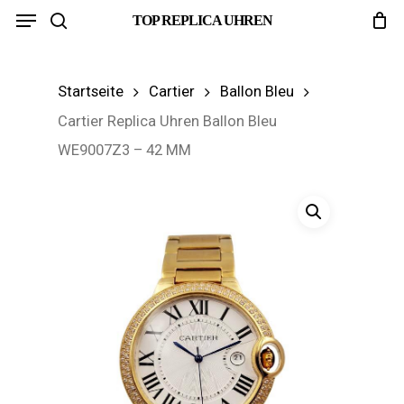
Menu
Skip
TOP REPLICA UHREN
search
to
main
Startseite
Cartier
Ballon Bleu
content
Cartier Replica Uhren Ballon Bleu
WE9007Z3 – 42 MM