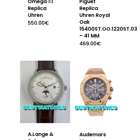
Omega 1:1
Piguet
Replica
Replica
Uhren
Uhren Royal
Oak
550.00
€
15400ST.OO.1220ST.03
– 41 MM
469.00
€
A.Lange &
Audemars