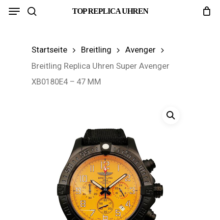
Menu
Skip
TOP REPLICA UHREN
search
to
main
Startseite
Breitling
Avenger
content
Breitling Replica Uhren Super Avenger
XB0180E4 – 47 MM