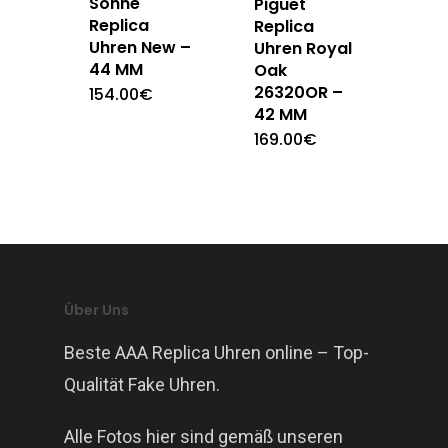
Sohne
Piguet
Replica
Replica
Uhren New –
Uhren Royal
44 MM
Oak
26320OR –
154.00
€
42 MM
169.00
€
Über Uns
Beste AAA Replica Uhren online – Top-
Qualität Fake Uhren.
Alle Fotos hier sind gemäß unseren