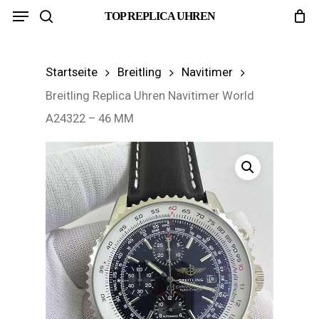
Menu
Skip
TOP REPLICA UHREN
search
to
main
Startseite
Breitling
Navitimer
content
Breitling Replica Uhren Navitimer World
A24322 – 46 MM