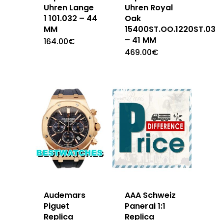
Uhren Lange
Uhren Royal
1 101.032 – 44
Oak
MM
15400ST.OO.1220ST.03
– 41 MM
164.00
€
469.00
€
Audemars
AAA Schweiz
Piguet
Panerai 1:1
Replica
Replica