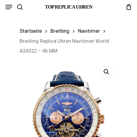
Menu
Skip
TOP REPLICA UHREN
search
to
main
Startseite
Breitling
Navitimer
content
Breitling Replica Uhren Navitimer World
A24322 – 46 MM