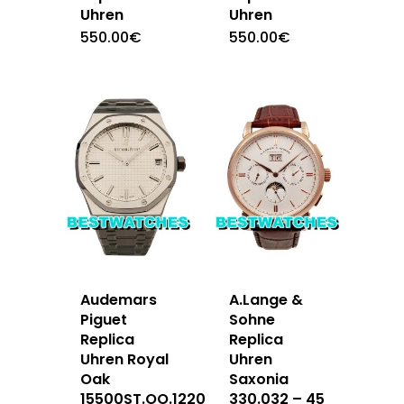
Uhren
Uhren
550.00
€
550.00
€
Audemars
A.Lange &
Piguet
Sohne
Replica
Replica
Uhren Royal
Uhren
Oak
Saxonia
15500ST.OO.1220ST.04
330.032 – 45