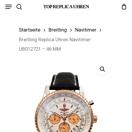
Menu
Skip
TOP REPLICA UHREN
search
to
main
Startseite
Breitling
Navitimer
content
Breitling Replica Uhren Navitimer
UB012721 – 46 MM