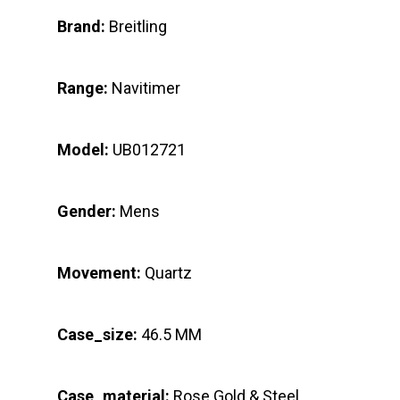
Brand:
Breitling
Range:
Navitimer
Model:
UB012721
Gender:
Mens
Movement:
Quartz
Case_size:
46.5 MM
Case_material:
Rose Gold & Steel