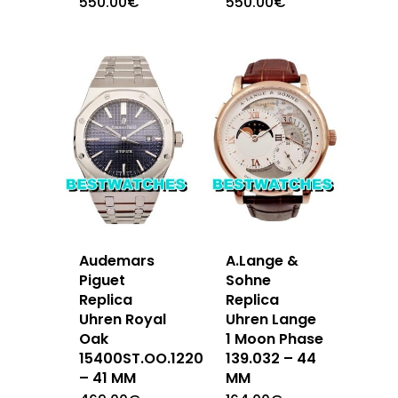
550.00
€
550.00
€
Audemars
A.Lange &
Piguet
Sohne
Replica
Replica
Uhren Royal
Uhren Lange
Oak
1 Moon Phase
15400ST.OO.1220ST.03
139.032 – 44
– 41 MM
MM