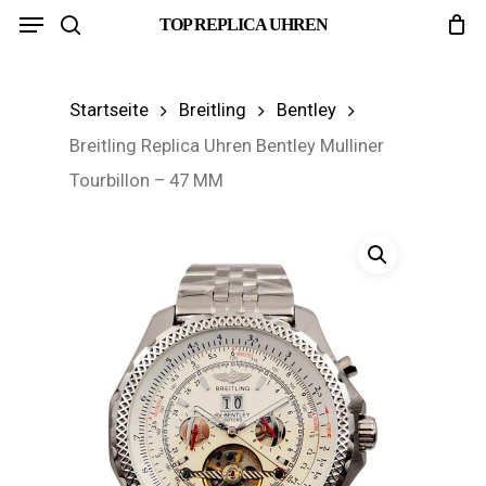
Menu
Skip
TOP REPLICA UHREN
search
to
main
Startseite
Breitling
Bentley
content
Breitling Replica Uhren Bentley Mulliner
Tourbillon – 47 MM