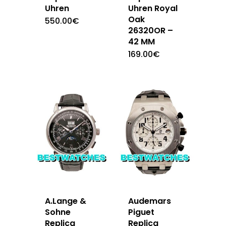
Uhren
Uhren Royal
Oak
550.00
€
26320OR –
42 MM
169.00
€
A.Lange &
Audemars
Sohne
Piguet
Replica
Replica