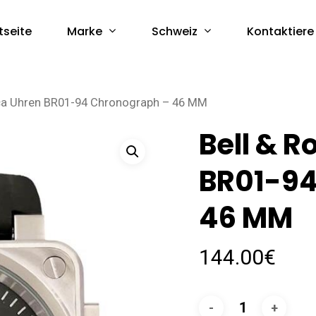
Marke
Schweiz
tseite
Kontaktiere
ica Uhren BR01-94 Chronograph – 46 MM
Bell & R
BR01-94
46 MM
144.00
€