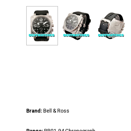
Brand:
Bell & Ross
Range:
BR01-94 Chronograph