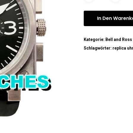
In Den Warenk
Kategorie:
Bell and Ross
Schlagwörter:
replica uh