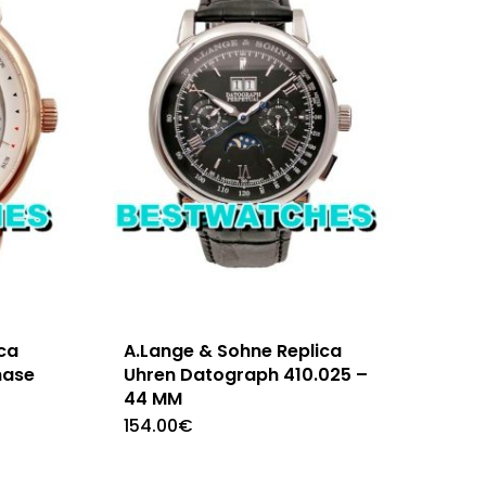
ca
A.Lange & Sohne Replica
hase
Uhren Datograph 410.025 –
44 MM
154.00
€