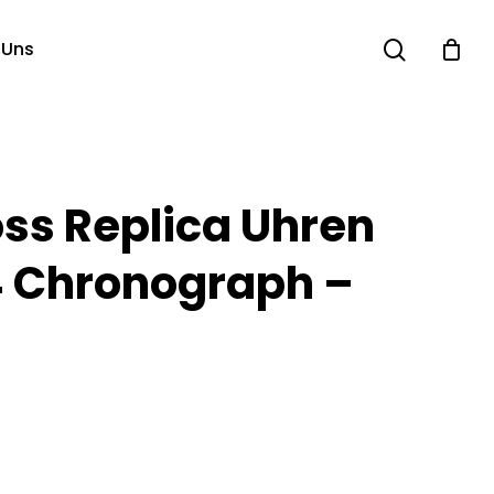
search
 Uns
oss Replica Uhren
 Chronograph –