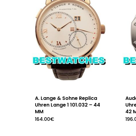
A. Lange & Sohne Replica
Aud
Uhren Lange 1 101.032 – 44
Uhr
MM
42 
164.00
€
196.