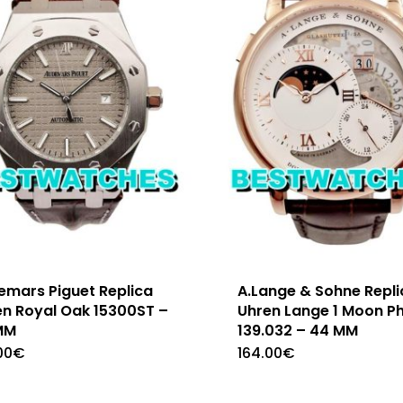
emars Piguet Replica
A.Lange & Sohne Repli
en Royal Oak 15300ST –
Uhren Lange 1 Moon P
MM
139.032 – 44 MM
00
€
164.00
€