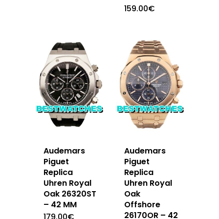
159.00
€
Audemars
Audemars
Piguet
Piguet
Replica
Replica
Uhren Royal
Uhren Royal
Oak 26320ST
Oak
– 42 MM
Offshore
26170OR – 42
179.00
€