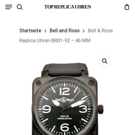
Menu
Skip
TOP REPLICA UHREN
search
to
main
Startseite
Bell and Ross
Bell & Ross
content
Replica Uhren BR01-92 – 46 MM