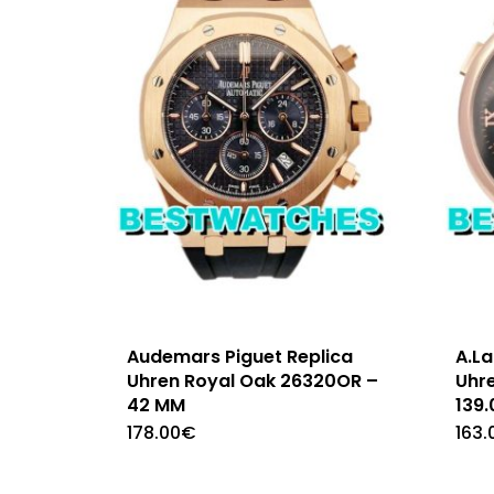
Audemars Piguet Replica
A.L
Uhren Royal Oak 26320OR –
Uhr
42 MM
139
178.00
€
163.