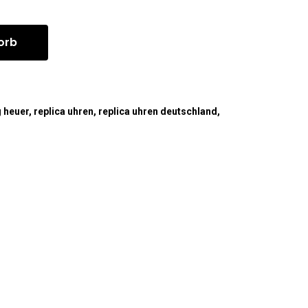
orb
g heuer
,
replica uhren
,
replica uhren deutschland
,