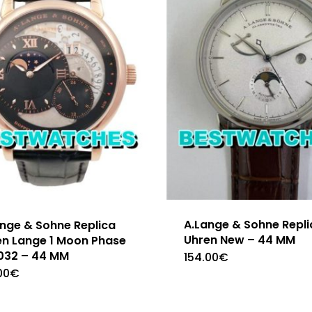
A.Lange & Sohne Repli
ange & Sohne Replica
Uhren New – 44 MM
en Lange 1 Moon Phase
.032 – 44 MM
154.00
€
00
€