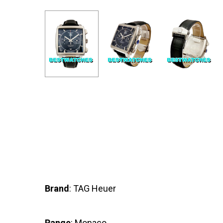
Brand
: TAG Heuer
Range
: Monaco