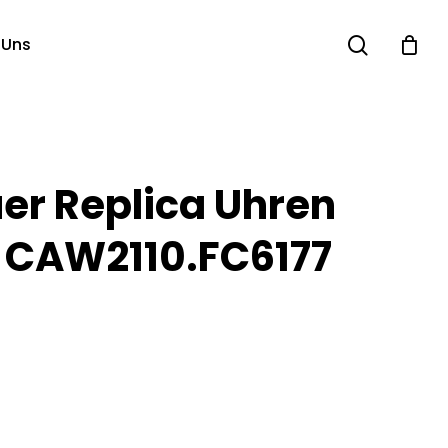
search
 Uns
er Replica Uhren
 CAW2110.FC6177
M