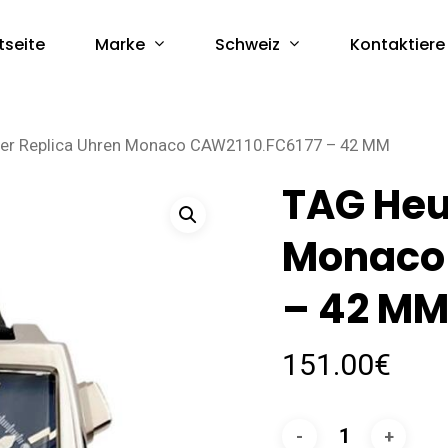
Marke
Schweiz
tseite
Kontaktiere
er Replica Uhren Monaco CAW2110.FC6177 – 42 MM
TAG Heu
Monaco
– 42 M
151.00
€