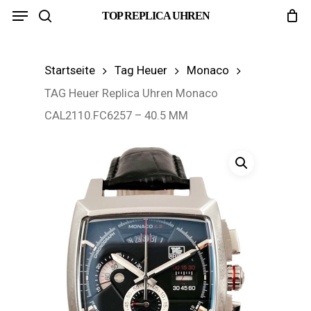
Menu
Skip
TOP REPLICA UHREN
search
to
main
Startseite
Tag Heuer
Monaco
content
TAG Heuer Replica Uhren Monaco
CAL2110.FC6257 – 40.5 MM