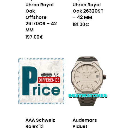
Uhren Royal
Uhren Royal
Oak
Oak 26320ST
Offshore
– 42 MM
26170OR – 42
181.00
€
MM
197.00
€
AAA Schweiz
Audemars
Rolex 1:1
Piguet