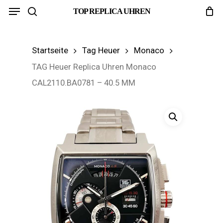
Menu
Skip
TOP REPLICA UHREN
search
to
main
Startseite
Tag Heuer
Monaco
content
TAG Heuer Replica Uhren Monaco
CAL2110.BA0781 – 40.5 MM