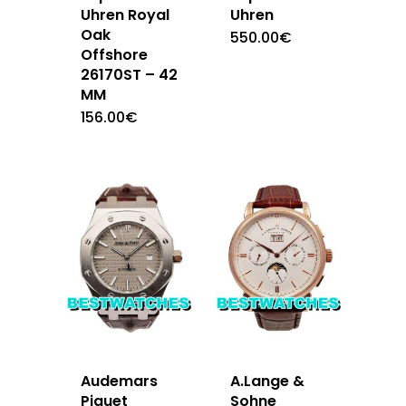
Uhren Royal
Uhren
Oak
550.00
€
Offshore
26170ST – 42
MM
156.00
€
Audemars
A.Lange &
Piguet
Sohne