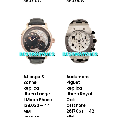
550.00
€
550.00
€
A.Lange &
Audemars
Sohne
Piguet
Replica
Replica
Uhren Lange
Uhren Royal
1 Moon Phase
Oak
139.032 – 44
Offshore
MM
26170ST – 42
MM