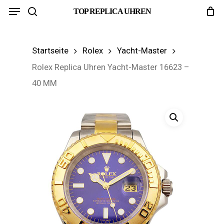
Menu
Skip
TOP REPLICA UHREN
search
to
main
Startseite
Rolex
Yacht-Master
content
Rolex Replica Uhren Yacht-Master 16623 –
40 MM