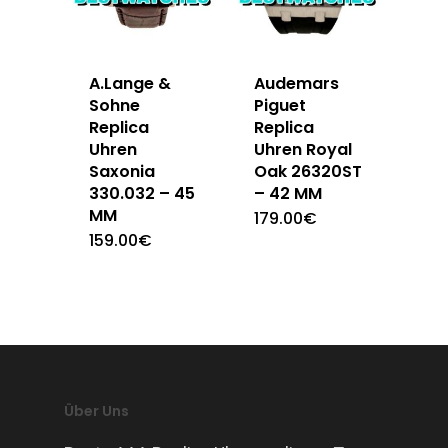
A.Lange &
Audemars
Sohne
Piguet
Replica
Replica
Uhren
Uhren Royal
Saxonia
Oak 26320ST
330.032 – 45
– 42 MM
MM
179.00
€
159.00
€
Über Uns