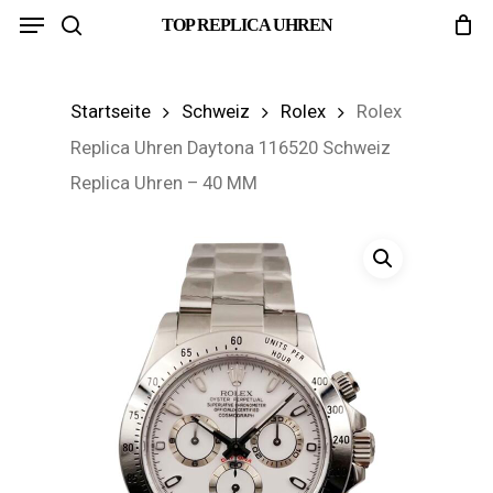
Menu
Skip
TOP REPLICA UHREN
search
to
main
Startseite
Schweiz
Rolex
Rolex
content
Replica Uhren Daytona 116520 Schweiz
Replica Uhren – 40 MM