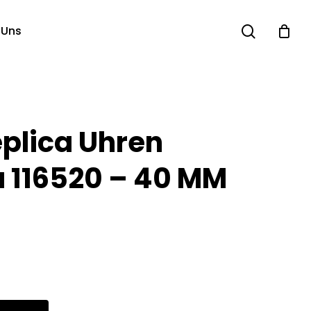
search
 Uns
eplica Uhren
 116520 – 40 MM