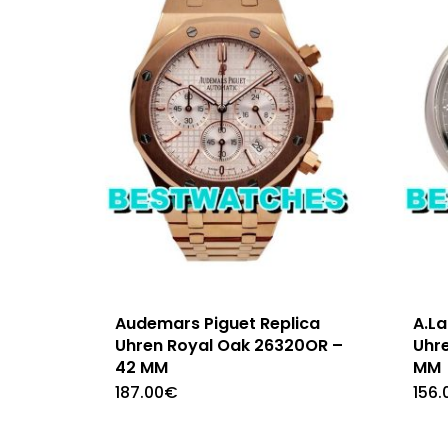
Audemars Piguet Replica
A.L
Uhren Royal Oak 26320OR –
Uhr
42 MM
MM
187.00
€
156.