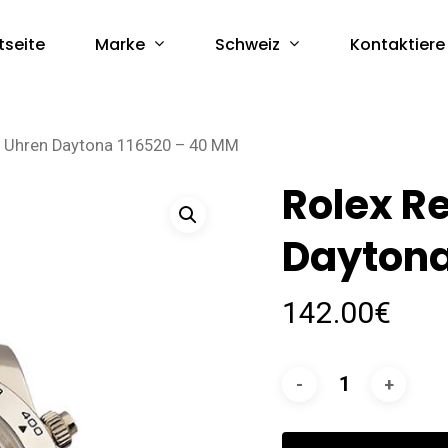
Marke
Schweiz
tseite
Kontaktiere
a Uhren Daytona 116520 – 40 MM
Rolex R
Daytona
142.00
€