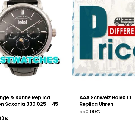
ange & Sohne Replica
AAA Schweiz Rolex 1:1
en Saxonia 330.025 – 45
Replica Uhren
550.00
€
00
€