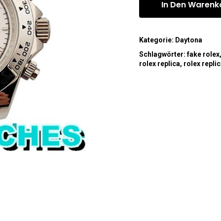
In Den Warenk
Kategorie:
Daytona
Schlagwörter:
fake rolex
rolex replica
,
rolex repli