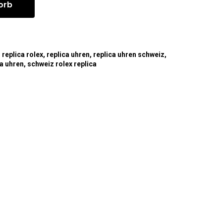
orb
,
replica rolex
,
replica uhren
,
replica uhren schweiz
,
ca uhren
,
schweiz rolex replica