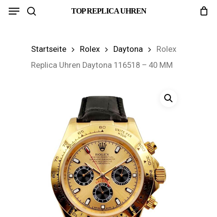
Menu
Skip
TOP REPLICA UHREN
search
to
main
Startseite
Rolex
Daytona
Rolex
content
Replica Uhren Daytona 116518 – 40 MM