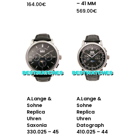
– 41 MM
164.00
€
569.00
€
A.Lange &
A.Lange &
Sohne
Sohne
Replica
Replica
Uhren
Uhren
Saxonia
Datograph
330.025 – 45
410.025 – 44