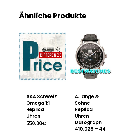
Ähnliche Produkte
AAA Schweiz
A.Lange &
Omega 1:1
Sohne
Replica
Replica
Uhren
Uhren
Datograph
550.00
€
410.025 – 44