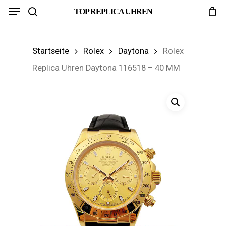
Menu
Skip
TOP REPLICA UHREN
search
to
main
Startseite
Rolex
Daytona
Rolex
content
Replica Uhren Daytona 116518 – 40 MM