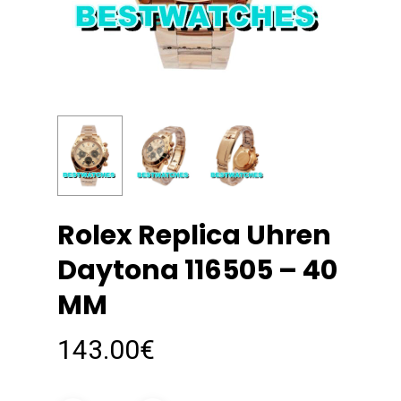
Rolex Replica Uhren
Daytona 116505 – 40
MM
143.00
€