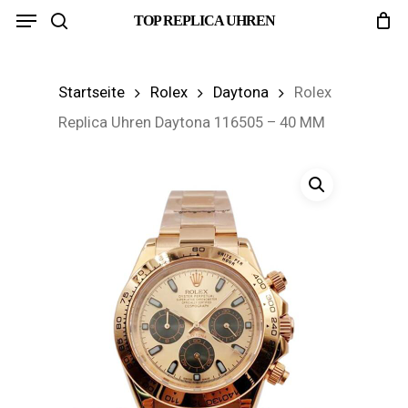
Menu
Skip
TOP REPLICA UHREN
search
to
main
Startseite
Rolex
Daytona
Rolex
content
Replica Uhren Daytona 116505 – 40 MM