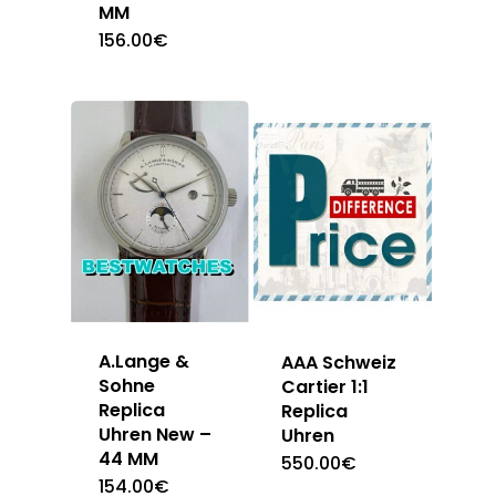
MM
156.00
€
A.Lange &
AAA Schweiz
Sohne
Cartier 1:1
Replica
Replica
Uhren New –
Uhren
44 MM
550.00
€
154.00
€