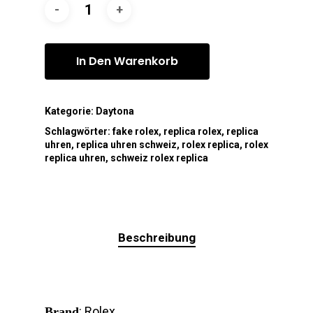
In Den Warenkorb
Kategorie:
Daytona
Schlagwörter:
fake rolex
,
replica rolex
,
replica
uhren
,
replica uhren schweiz
,
rolex replica
,
rolex
replica uhren
,
schweiz rolex replica
Beschreibung
: Rolex
Brand