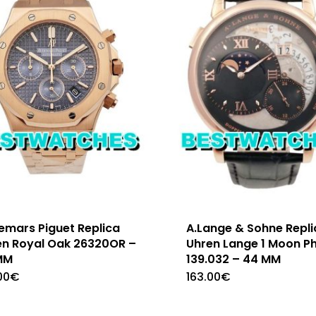
emars Piguet Replica
A.Lange & Sohne Repli
en Royal Oak 26320OR –
Uhren Lange 1 Moon P
MM
139.032 – 44 MM
00
€
163.00
€