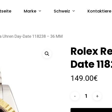
Marke
Schweiz
tseite
Kontaktiere
ca Uhren Day-Date 118238 – 36 MM
Rolex R
Date 11
149.00
€