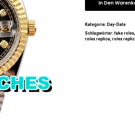
In Den Warenk
Kategorie:
Day-Date
Schlagwörter:
fake rolex
rolex replica
,
rolex repli