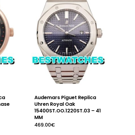
ca
Audemars Piguet Replica
hase
Uhren Royal Oak
15400ST.OO.1220ST.03 – 41
MM
469.00
€