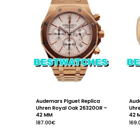
Audemars Piguet Replica
Aud
Uhren Royal Oak 26320OR –
Uhr
42 MM
42 
187.00
€
169.