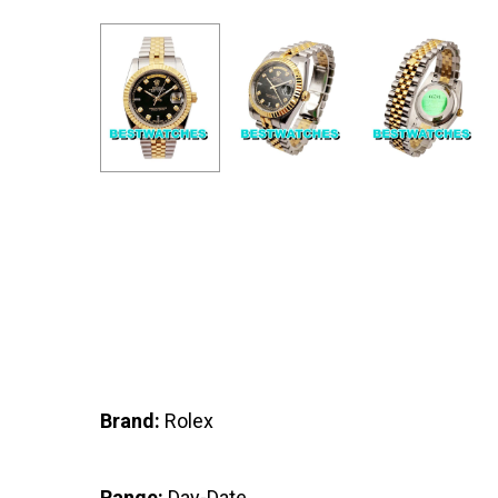
Brand:
Rolex
Range:
Day-Date