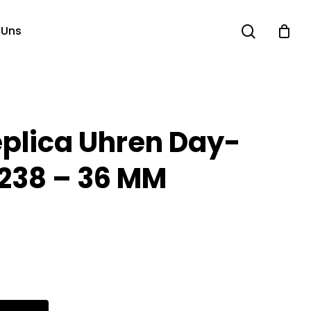
search
 Uns
eplica Uhren Day-
8238 – 36 MM