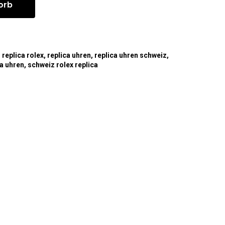
orb
,
replica rolex
,
replica uhren
,
replica uhren schweiz
,
ca uhren
,
schweiz rolex replica