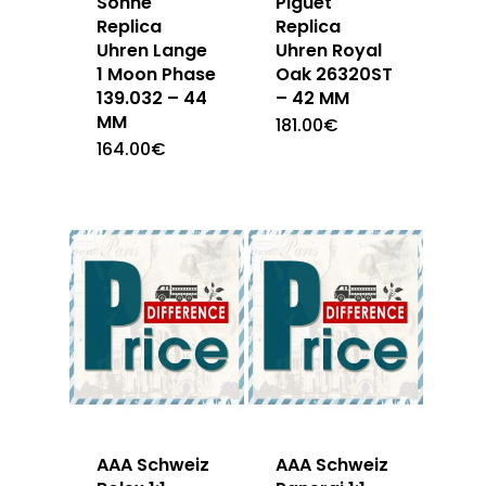
Sohne
Piguet
Replica
Replica
Uhren Lange
Uhren Royal
1 Moon Phase
Oak 26320ST
139.032 – 44
– 42 MM
MM
181.00
€
164.00
€
AAA Schweiz
AAA Schweiz