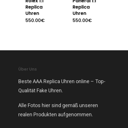
Rolex 1:1
Panerai 1:1
Replica
Replica
Uhren
Uhren
550.00
€
550.00
€
Über Uns
Beste AAA Replica Uhren online – Top-
Qualität Fake Uhren.
Alle Fotos hier sind gemäß unseren
realen Produkten aufgenommen.