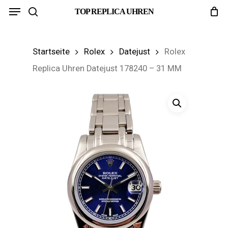
Menu
Skip
TOP REPLICA UHREN
search
to
main
Startseite
Rolex
Datejust
Rolex
content
Replica Uhren Datejust 178240 – 31 MM