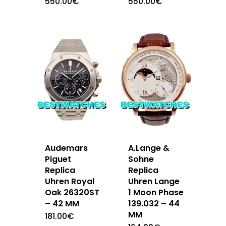
550.00
€
550.00
€
Audemars
A.Lange &
Piguet
Sohne
Replica
Replica
Uhren Royal
Uhren Lange
Oak 26320ST
1 Moon Phase
– 42 MM
139.032 – 44
MM
181.00
€