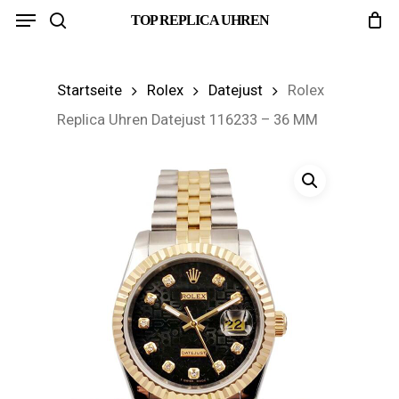
Menu
Skip
TOP REPLICA UHREN
search
to
main
Startseite
Rolex
Datejust
Rolex
content
Replica Uhren Datejust 116233 – 36 MM