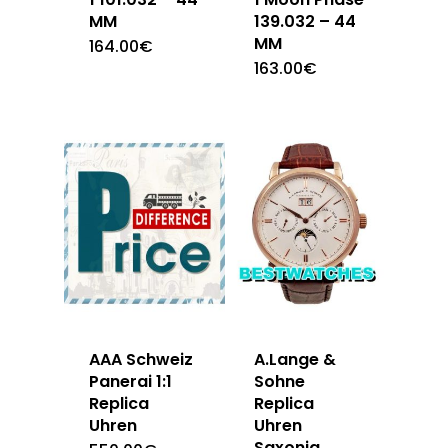
MM
139.032 – 44
MM
164.00
€
163.00
€
AAA Schweiz
A.Lange &
Panerai 1:1
Sohne
Replica
Replica
Uhren
Uhren
Saxonia