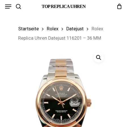
Menu
Skip
TOP REPLICA UHREN
search
to
main
Startseite
Rolex
Datejust
Rolex
content
Replica Uhren Datejust 116201 – 36 MM