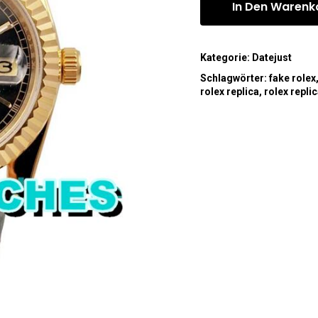
In Den Warenk
Kategorie:
Datejust
Schlagwörter:
fake rolex
rolex replica
,
rolex repli