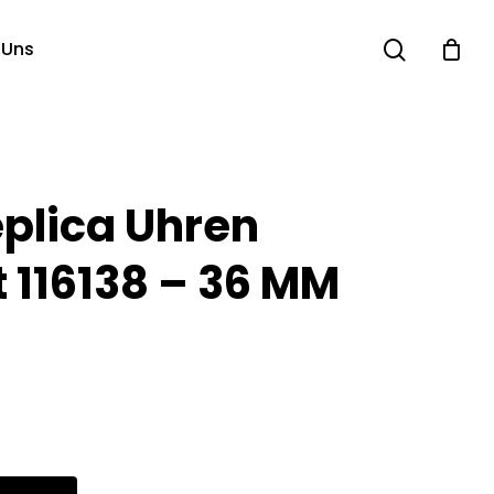
search
 Uns
eplica Uhren
 116138 – 36 MM