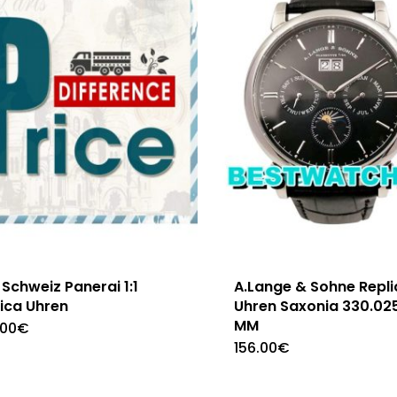
Schweiz Panerai 1:1
A.Lange & Sohne Repli
ica Uhren
Uhren Saxonia 330.025
MM
.00
€
156.00
€