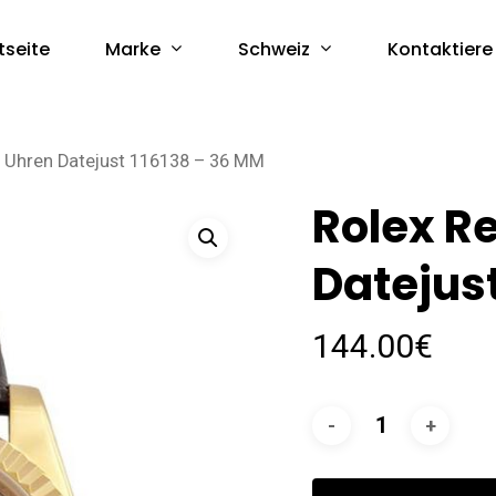
Marke
Schweiz
tseite
Kontaktiere
a Uhren Datejust 116138 – 36 MM
Rolex R
Datejust
144.00
€