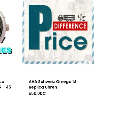
ca
AAA Schweiz Omega 1:1
 – 45
Replica Uhren
550.00
€