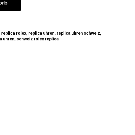
orb
,
replica rolex
,
replica uhren
,
replica uhren schweiz
,
ca uhren
,
schweiz rolex replica