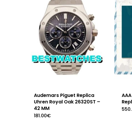
Audemars Piguet Replica
AAA 
Uhren Royal Oak 26320ST –
Repl
42 MM
550
181.00
€