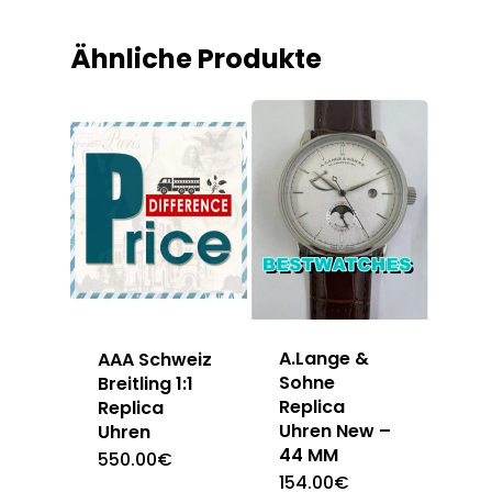
Ähnliche Produkte
A.Lange &
AAA Schweiz
Sohne
Breitling 1:1
Replica
Replica
Uhren New –
Uhren
44 MM
550.00
€
154.00
€