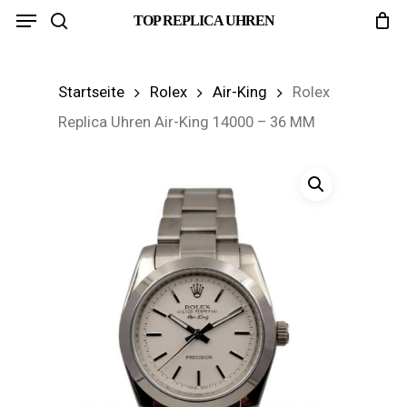
Menu
Skip
TOP REPLICA UHREN
search
to
main
Startseite
Rolex
Air-King
Rolex
content
Replica Uhren Air-King 14000 – 36 MM