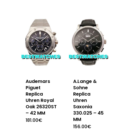
Audemars
A.Lange &
Piguet
Sohne
Replica
Replica
Uhren Royal
Uhren
Oak 26320ST
Saxonia
– 42 MM
330.025 – 45
MM
181.00
€
156.00
€