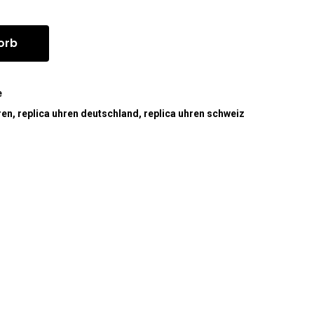
orb
e
ren
,
replica uhren deutschland
,
replica uhren schweiz