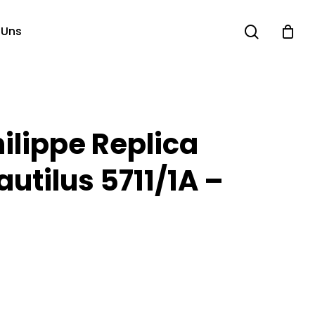
search
 Uns
ilippe Replica
utilus 5711/1A –