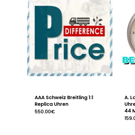
AAA Schweiz Breitling 1:1
A. L
Replica Uhren
Uhr
44 
550.00
€
159.