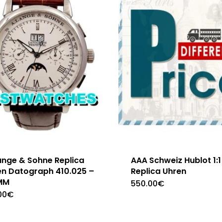
ange & Sohne Replica
AAA Schweiz Hublot 1:1
en Datograph 410.025 –
Replica Uhren
MM
550.00
€
00
€