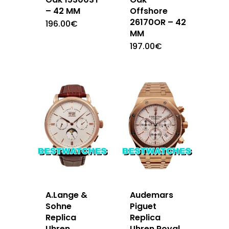
– 42 MM
Offshore
26170OR – 42
196.00
€
MM
197.00
€
A.Lange &
Audemars
Sohne
Piguet
Replica
Replica
Uhren
Uhren Royal