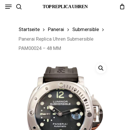
Menu
Skip
TOP REPLICA UHREN
search
to
main
Startseite
Panerai
Submersible
content
Panerai Replica Uhren Submersible
PAM00024 – 48 MM