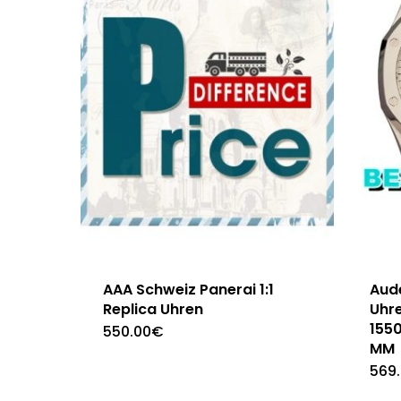
AAA Schweiz Panerai 1:1
Aud
Replica Uhren
Uhr
155
550.00
€
MM
569