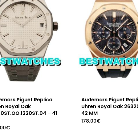
emars Piguet Replica
Audemars Piguet Repl
en Royal Oak
Uhren Royal Oak 2632
00ST.OO.1220ST.04 – 41
42 MM
178.00
€
.00
€