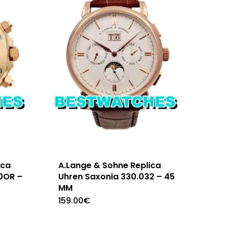
ica
A.Lange & Sohne Replica
0OR –
Uhren Saxonia 330.032 – 45
MM
159.00
€