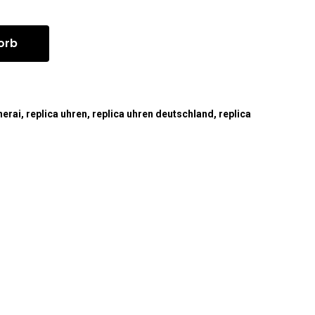
orb
nerai
,
replica uhren
,
replica uhren deutschland
,
replica