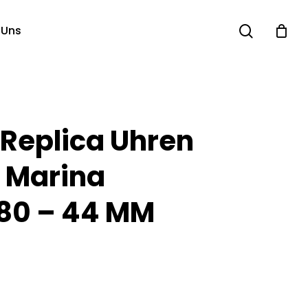
search
 Uns
 Replica Uhren
 Marina
80 – 44 MM