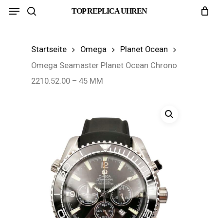
Menu
Skip
TOP REPLICA UHREN
search
to
main
Startseite
Omega
Planet Ocean
content
Omega Seamaster Planet Ocean Chrono
2210.52.00 – 45 MM