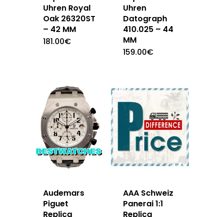
Uhren Royal
Uhren
Oak 26320ST
Datograph
– 42 MM
410.025 – 44
MM
181.00
€
159.00
€
Audemars
AAA Schweiz
Piguet
Panerai 1:1
Replica
Replica