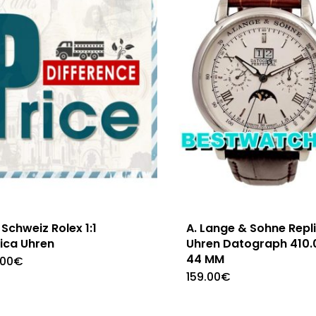
Schweiz Rolex 1:1
A. Lange & Sohne Repl
ica Uhren
Uhren Datograph 410.
44 MM
.00
€
159.00
€