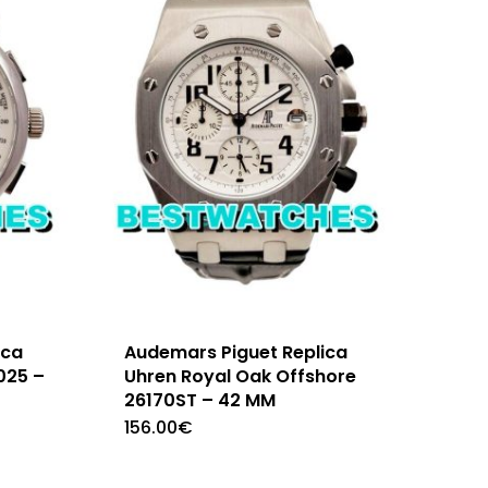
ica
Audemars Piguet Replica
025 –
Uhren Royal Oak Offshore
26170ST – 42 MM
156.00
€