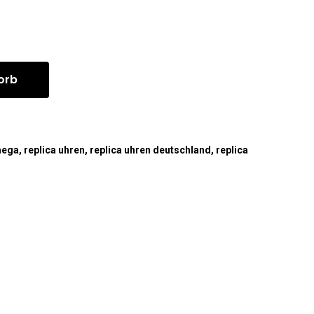
orb
mega
,
replica uhren
,
replica uhren deutschland
,
replica