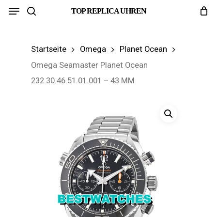
Menu
Skip
TOP REPLICA UHREN
search
to
main
Startseite
Omega
Planet Ocean
content
Omega Seamaster Planet Ocean
232.30.46.51.01.001 – 43 MM