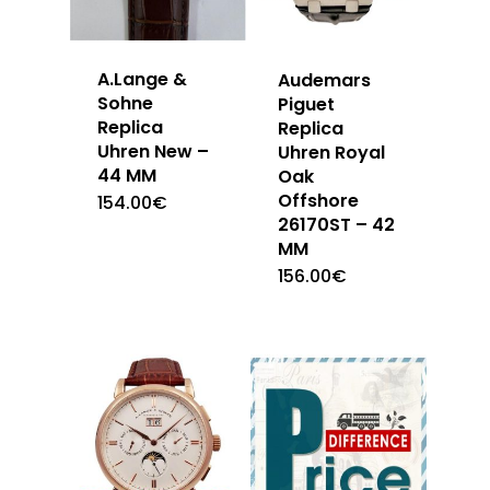
A.Lange &
Audemars
Sohne
Piguet
Replica
Replica
Uhren New –
Uhren Royal
44 MM
Oak
Offshore
154.00
€
26170ST – 42
MM
156.00
€