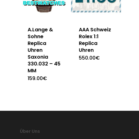
A.Lange &
AAA Schweiz
Sohne
Rolex 1:1
Replica
Replica
Uhren
Uhren
Saxonia
550.00
€
330.032 – 45
MM
159.00
€
Über Uns