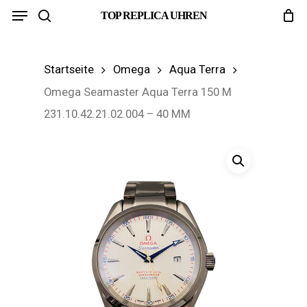
Menu
Skip
TOP REPLICA UHREN
search
to
main
Startseite
Omega
Aqua Terra
content
Omega Seamaster Aqua Terra 150 M
231.10.42.21.02.004 – 40 MM