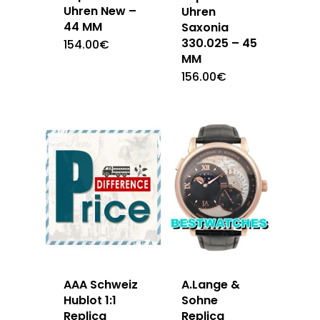
Uhren New –
Uhren
44 MM
Saxonia
330.025 – 45
154.00
€
MM
156.00
€
AAA Schweiz
A.Lange &
Hublot 1:1
Sohne
Replica
Replica